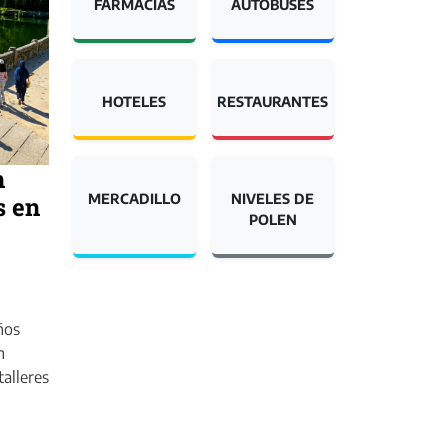
FARMACIAS
AUTOBUSES
HOTELES
RESTAURANTES
n
MERCADILLO
NIVELES DE
s en
POLEN
ños
n
talleres