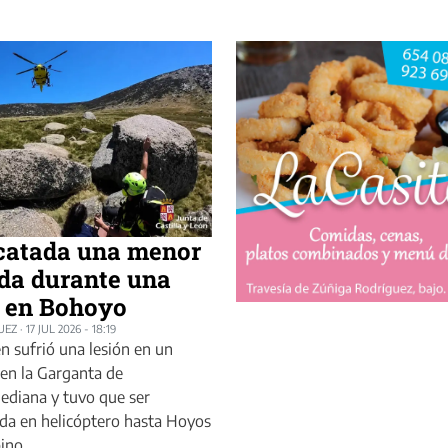
catada una menor
da durante una
a en Bohoyo
UEZ
·
17 JUL 2026 - 18:19
n sufrió una lesión en un
 en la Garganta de
diana y tuvo que ser
da en helicóptero hasta Hoyos
ino.