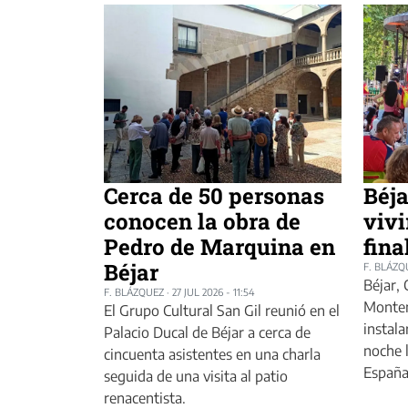
Cerca de 50 personas
Béja
conocen la obra de
vivi
Pedro de Marquina en
fina
Béjar
F. BLÁZQ
Béjar, 
F. BLÁZQUEZ
·
27 JUL 2026 - 11:54
Montem
El Grupo Cultural San Gil reunió en el
instala
Palacio Ducal de Béjar a cerca de
noche l
cincuenta asistentes en una charla
España
seguida de una visita al patio
renacentista.