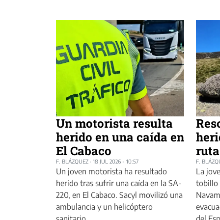
Res
Un motorista resulta
heri
herido en una caída en
rut
El Cabaco
F. BLÁZQ
F. BLÁZQUEZ
·
18 JUL 2026 - 10:57
La jove
Un joven motorista ha resultado
tobillo
herido tras sufrir una caída en la SA-
Navame
220, en El Cabaco. Sacyl movilizó una
evacua
ambulancia y un helicóptero
del Esp
sanitario.