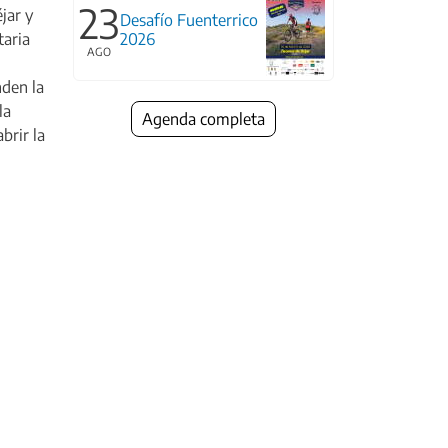
23
jar y
Desafío Fuenterrico
2026
taria
AGO
nden la
la
Agenda completa
abrir la