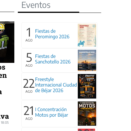
Eventos
1
Fiestas de
Peromingo 2026
AGO
5
Fiestas de
Sanchotello 2026
os
AGO
en
22
Freestyle
Internacional Ciudad
a
de Béjar 2026
AGO
21
I Concentración
iva
Motos por Béjar
AGO
 18:05