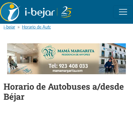
Pasar al contenido principal
i-bejar
Horario de Autobuses a/desde Béjar
Horario de Autobuses a/desde
Béjar