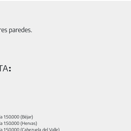
es paredes.
TA
:
a 1:50.000 (Béjar)
la 1:50.000 (Hervas)
a 1:50.000 (Cabezuela del Valle)