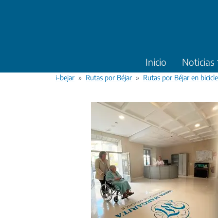
Pasar al contenido principal
Inicio
Noticias
i-bejar
Rutas por Béjar
Rutas por Béjar en bicicl