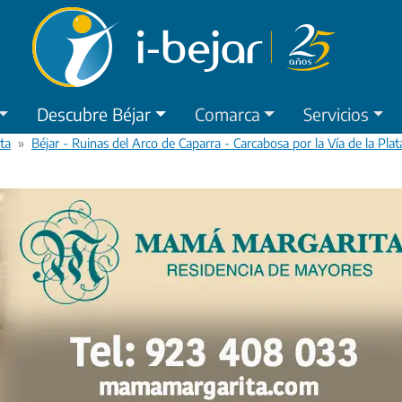
Descubre Béjar
Comarca
Servicios
eta
Béjar - Ruinas del Arco de Caparra - Carcabosa por la Vía de la Plat