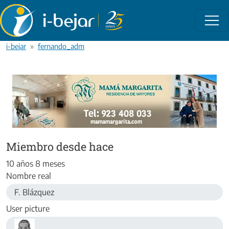
Pasar al contenido principal
i-bejar
fernando_adm
Miembro desde hace
10 años 8 meses
Nombre real
F. Blázquez
User picture