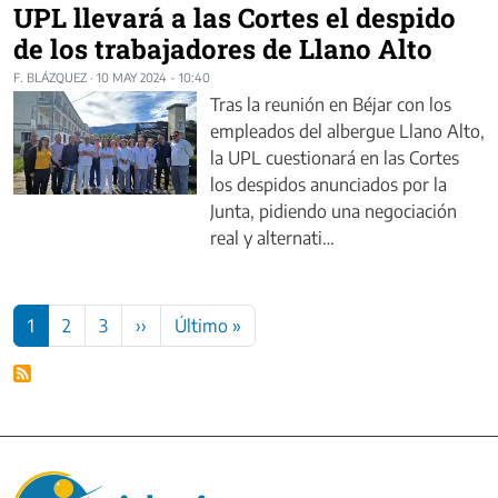
UPL llevará a las Cortes el despido
de los trabajadores de Llano Alto
F. BLÁZQUEZ
·
10 MAY 2024 - 10:40
Tras la reunión en Béjar con los
empleados del albergue Llano Alto,
la UPL cuestionará en las Cortes
los despidos anunciados por la
Junta, pidiendo una negociación
real y alternati…
Paginación
Siguiente página
Última página
1
2
3
››
Último »