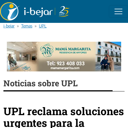
Pasar al contenido principal
i-bejar
Temas
UPL
Noticias sobre UPL
UPL reclama soluciones
urgentes para la