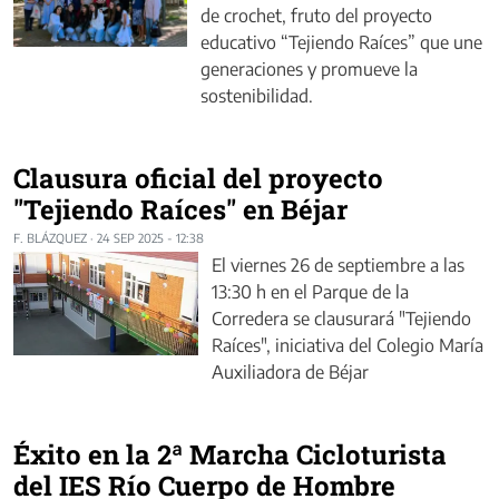
de crochet, fruto del proyecto
educativo “Tejiendo Raíces” que une
generaciones y promueve la
sostenibilidad.
Clausura oficial del proyecto
"Tejiendo Raíces" en Béjar
F. BLÁZQUEZ
·
24 SEP 2025 - 12:38
El viernes 26 de septiembre a las
13:30 h en el Parque de la
Corredera se clausurará "Tejiendo
Raíces", iniciativa del Colegio María
Auxiliadora de Béjar
Éxito en la 2ª Marcha Cicloturista
del IES Río Cuerpo de Hombre