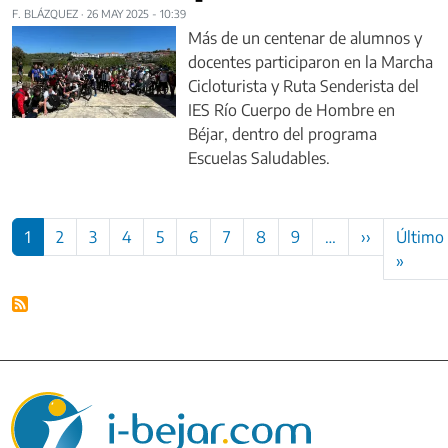
F. BLÁZQUEZ
·
26 MAY 2025 - 10:39
Más de un centenar de alumnos y
docentes participaron en la Marcha
Cicloturista y Ruta Senderista del
IES Río Cuerpo de Hombre en
Béjar, dentro del programa
Escuelas Saludables.
Paginación
Siguiente 
1
2
3
4
5
6
7
8
9
…
››
Último
Últim
»