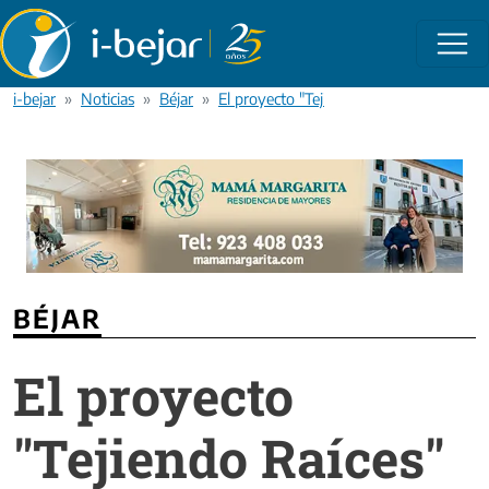
Pasar al contenido principal
i-bejar
Noticias
Béjar
El proyecto "Tejiendo Raíces" llena de co
BÉJAR
El proyecto
"Tejiendo Raíces"