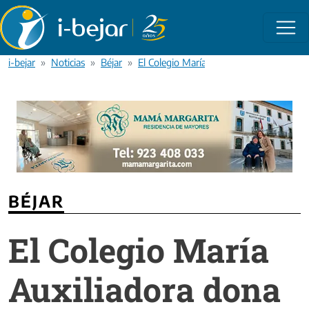
Pasar al contenido principal
i-bejar
Noticias
Béjar
El Colegio María Auxiliadora dona 700 € 
BÉJAR
El Colegio María
Auxiliadora dona