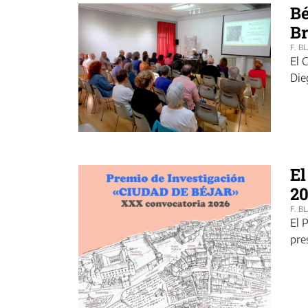
Bé
Br
F. B
El 
Die
El
2
F. B
El 
pre