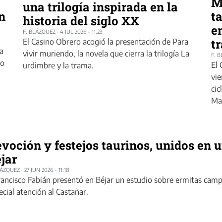
M
una trilogía inspirada en la
in
t
historia del siglo XX
e
F. BLÁZQUEZ
·
4 JUL 2026 - 11:23
t
El Casino Obrero acogió la presentación de Para
a
vivir muriendo, la novela que cierra la trilogía La
F. 
lo
El 
urdimbre y la trama.
vie
cic
Ma
voción y festejos taurinos, unidos en 
jar
LÁZQUEZ
·
27 JUN 2026 - 11:18
Francisco Fabián presentó en Béjar un estudio sobre ermitas camp
ecial atención al Castañar.