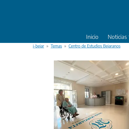
Pasar al contenido principal
Inicio
Noticias
i-bejar
Temas
Centro de Estudios Bejaranos