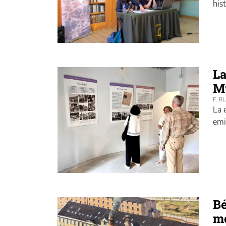
his
La
Mu
F. B
La 
emi
Bé
m