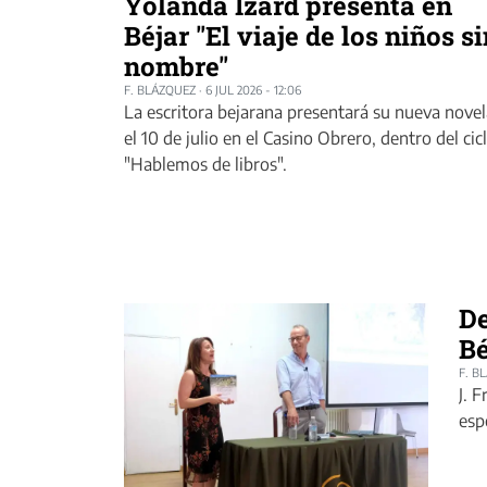
Yolanda Izard presenta en
Béjar "El viaje de los niños s
nombre"
F. BLÁZQUEZ
·
6 JUL 2026 - 12:06
La escritora bejarana presentará su nueva novel
el 10 de julio en el Casino Obrero, dentro del cic
"Hablemos de libros".
De
Bé
F. B
J. 
esp