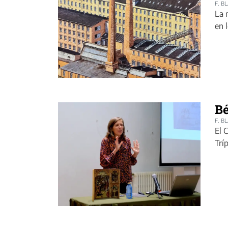
F. B
La 
en 
Bé
F. B
El 
Trí