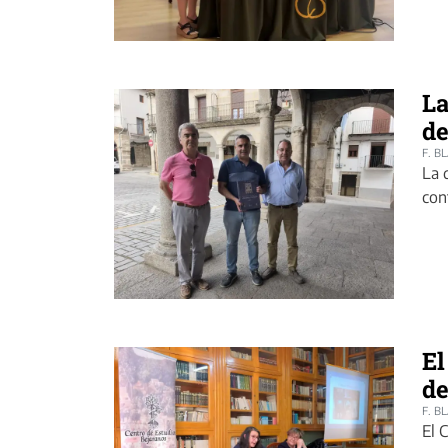
La
de
F. B
La 
con
El
de
F. B
El 