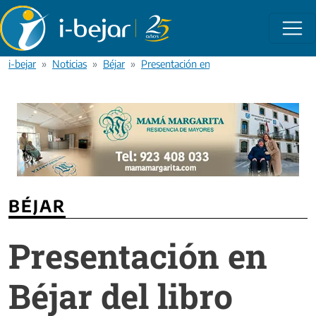
Pasar al contenido principal
i-bejar
Noticias
Béjar
Presentación en Béjar del libro premiad
BÉJAR
Presentación en
Béjar del libro