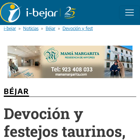
Pasar al contenido principal
i-bejar
Noticias
Béjar
Devoción y festejos taurinos, unidos en
BÉJAR
Devoción y
festejos taurinos,