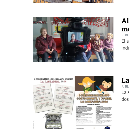
Al
me
F. B
El 
ind
La
F. B
La 
dos