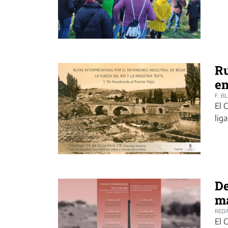
Ru
en
F. B
El 
lig
De
m
REDA
El 