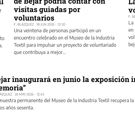
de Béjar podría contar con
il
L
visitas guiadas por
e
v
voluntarios
F. 
La 
F. BLÁZQUEZ
·
18 JUN 2026 - 13:30
en 
Una veintena de personas participó en un
vol
encuentro celebrado en el Museo de la Industria
rto
bej
Textil para impulsar un proyecto de voluntariado
a.
que contribuya a mejor…
jar inaugurará en junio la exposición i
emoria”
LÁZQUEZ
·
26 MAY 2026 - 12:45
muestra permanente del Museo de la Industria Textil recupera l
los años sesenta.