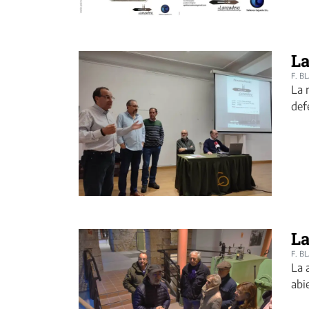
La
F. B
La 
def
La
F. B
La 
abi