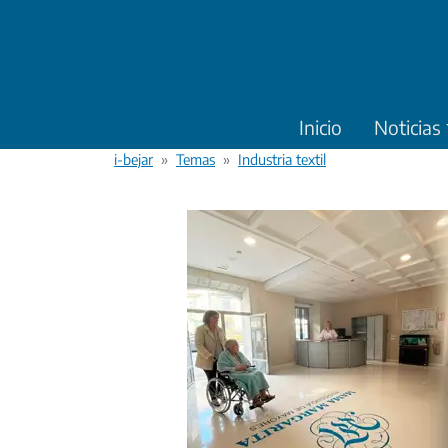
Pasar al contenido principal
Inicio
Noticias
i-bejar
Temas
Industria textil