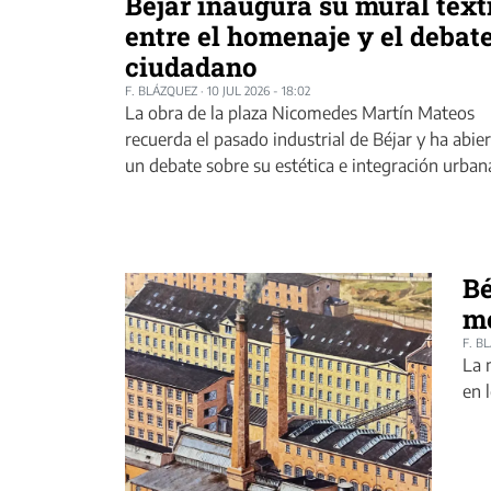
Béjar inaugura su mural text
entre el homenaje y el debat
ciudadano
F. BLÁZQUEZ
·
10 JUL 2026 - 18:02
La obra de la plaza Nicomedes Martín Mateos
recuerda el pasado industrial de Béjar y ha abie
un debate sobre su estética e integración urban
Bé
m
F. B
La 
en 