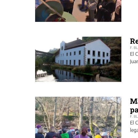
Re
F. B
El 
Jua
Má
pa
F. B
El 
lega