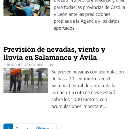
declara la alerta por nevadas y hielo
para todas las provincias de Castilla
y León ante las predicciones
propias de la Agencia y los datos
aportados …
Previsión de nevadas, viento y
lluvia en Salamanca y Ávila
F. BLÁZQUEZ
·
25 NOV 2016 - 11:49
Se prevén nevadas con acumulación
de hasta 10 centímetros en el
Sistema Central durante toda la
jornada. La cota de nieve estará
sobre los 1.000 metros, con
acumulaciones important…
Paginación
Siguiente página
Última página
1
2
››
Último »