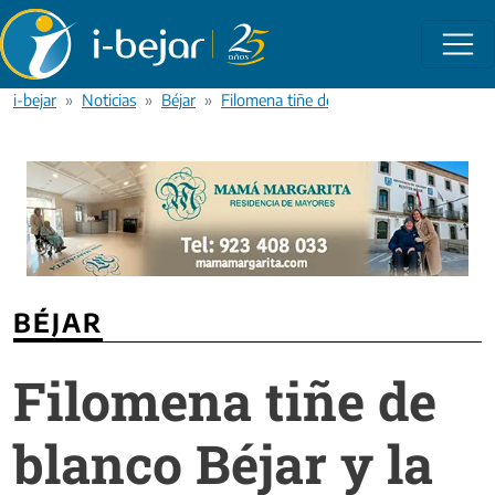
Pasar al contenido principal
i-bejar
Noticias
Béjar
Filomena tiñe de blanco Béjar y la coma
BÉJAR
Filomena tiñe de
blanco Béjar y la