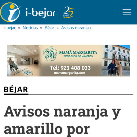
Pasar al contenido principal
i-bejar
Noticias
Béjar
Avisos naranja y amarillo por lluvias y
BÉJAR
Avisos naranja y
amarillo por