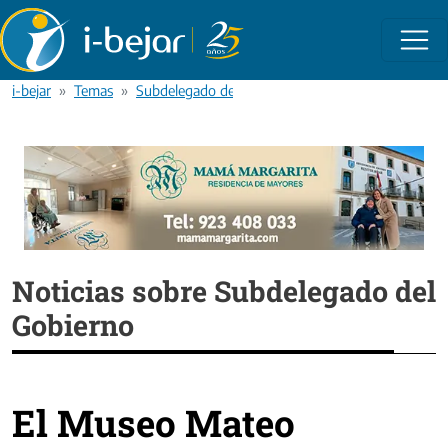
Pasar al contenido principal
i-bejar
Temas
Subdelegado del Gobierno
Noticias sobre Subdelegado del
Gobierno
El Museo Mateo