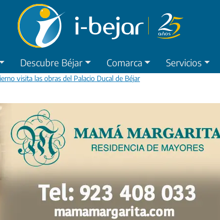
Descubre Béjar
Comarca
Servicios
rno visita las obras del Palacio Ducal de Béjar