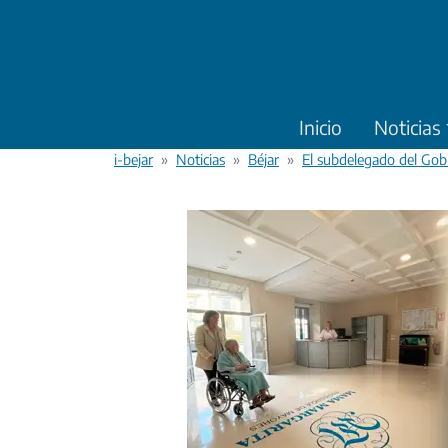
Pasar al contenido principal
Inicio
Noticias
i-bejar
Noticias
Béjar
El subdelegado del Gobie