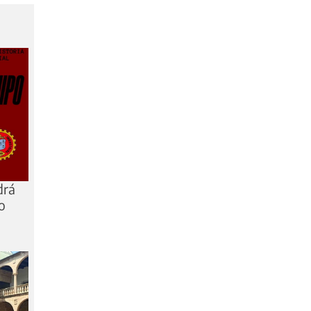
drá
o