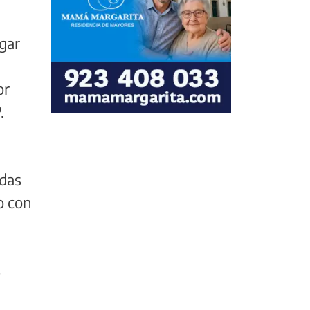
ugar
or
.
adas
bo con
s