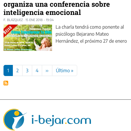
organiza una conferencia sobre
inteligencia emocional
F. BLÁZQUEZ
·
15 ENE 2018 - 19:04
La charla tendrá como ponente al
psicólogo Bejarano Mateo
Hernández, el próximo 27 de enero
Paginación
Siguiente página
Última página
1
2
3
4
››
Último »