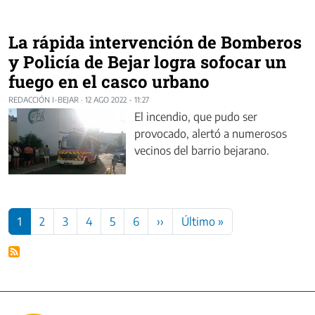
La rápida intervención de Bomberos
y Policía de Bejar logra sofocar un
fuego en el casco urbano
REDACCIÓN I-BEJAR
·
12 AGO 2022 - 11:27
El incendio, que pudo ser
provocado, alertó a numerosos
vecinos del barrio bejarano.
Paginación
Siguiente página
Última página
1
2
3
4
5
6
››
Último »