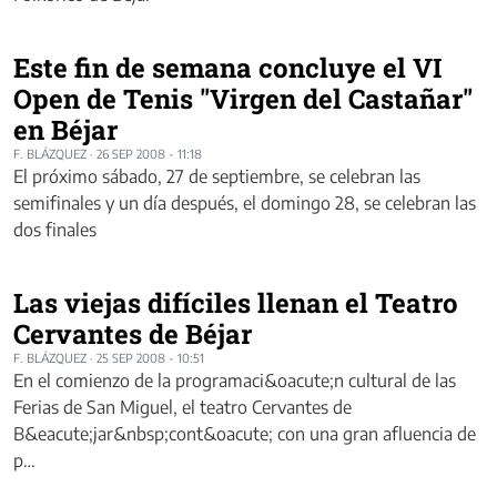
Este fin de semana concluye el VI
Open de Tenis "Virgen del Castañar"
en Béjar
F. BLÁZQUEZ
·
26 SEP 2008 - 11:18
El próximo sábado, 27 de septiembre, se celebran las
semifinales y un día después, el domingo 28, se celebran las
dos finales
Las viejas difíciles llenan el Teatro
Cervantes de Béjar
F. BLÁZQUEZ
·
25 SEP 2008 - 10:51
En el comienzo de la programaci&oacute;n cultural de las
Ferias de San Miguel, el teatro Cervantes de
B&eacute;jar&nbsp;cont&oacute; con una gran afluencia de
p…