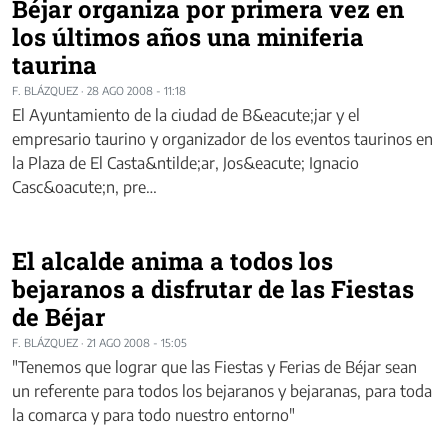
Béjar organiza por primera vez en
los últimos años una miniferia
taurina
F. BLÁZQUEZ
·
28 AGO 2008 - 11:18
El Ayuntamiento de la ciudad de B&eacute;jar y el
empresario taurino y organizador de los eventos taurinos en
la Plaza de El Casta&ntilde;ar, Jos&eacute; Ignacio
Casc&oacute;n, pre…
El alcalde anima a todos los
bejaranos a disfrutar de las Fiestas
de Béjar
F. BLÁZQUEZ
·
21 AGO 2008 - 15:05
"Tenemos que lograr que las Fiestas y Ferias de Béjar sean
un referente para todos los bejaranos y bejaranas, para toda
la comarca y para todo nuestro entorno"