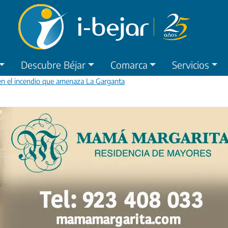
Descubre Béjar
Comarca
Servicios
 en el incendio que amenaza La Garganta