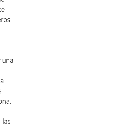
te
eros
r una
ta
s
zona.
 las