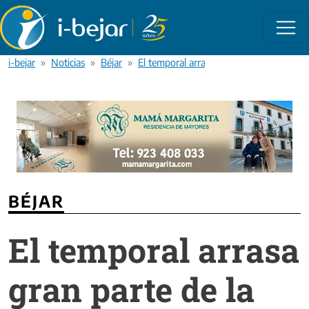
Pasar al contenido principal
i-bejar
Noticias
Béjar
El temporal arrasa gran parte de la nieve
BÉJAR
El temporal arrasa
gran parte de la