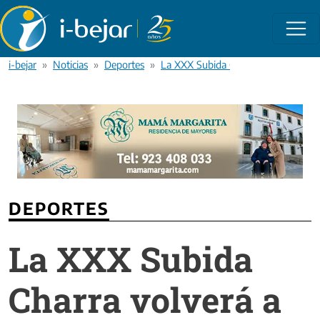
Pasar al contenido principal
i-bejar
Noticias
Deportes
La XXX Subida Charra volverá a conve
DEPORTES
La XXX Subida
Charra volverá a