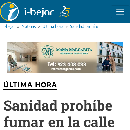
Pasar al contenido principal
i-bejar
Noticias
Última hora
Sanidad prohíbe fumar en la calle 
ÚLTIMA HORA
Sanidad prohíbe
fumar en la calle