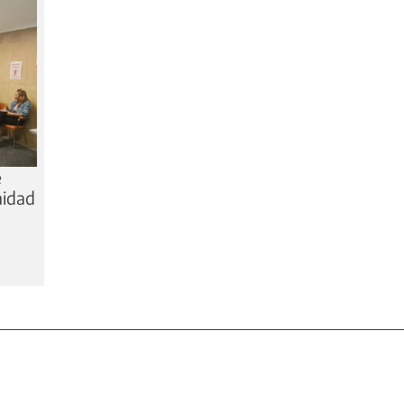
e
nidad