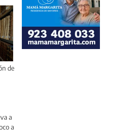
ón de
eva a
oco a