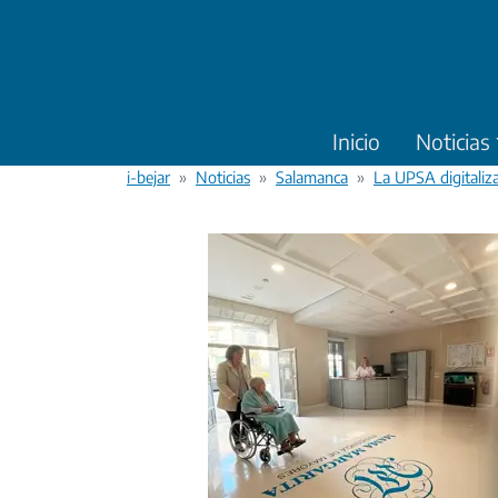
Pasar al contenido principal
Inicio
Noticias
i-bejar
Noticias
Salamanca
La UPSA digitaliz