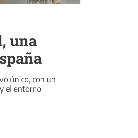
l, una
España
ivo único, con un
 y el entorno