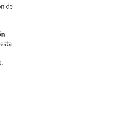
ón de
ón
uesta
a.