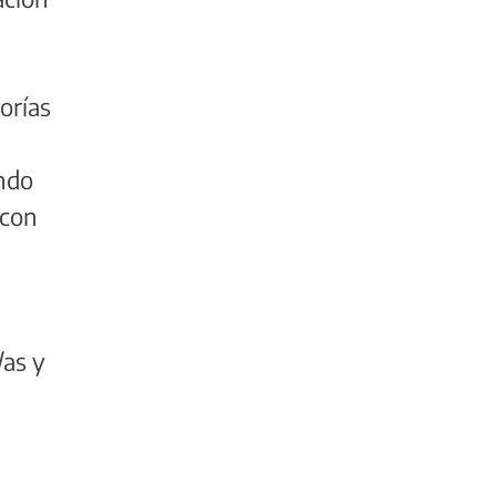
orías
undo
 con
/as y