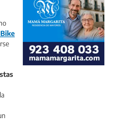
imo
 Bike
irse
istas
da
un