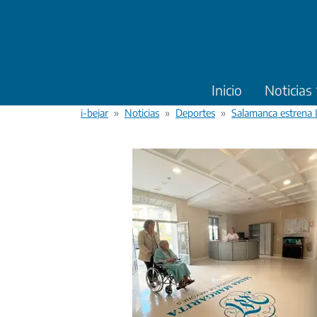
Pasar al contenido principal
Inicio
Noticias
i-bejar
Noticias
Deportes
Salamanca estrena L