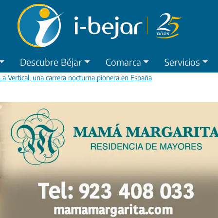
Descubre Béjar
Comarca
Servicios
a Vertical, una carrera nocturna pionera en España