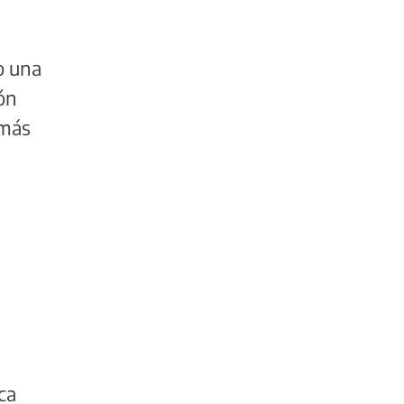
o una
ón
 más
ca