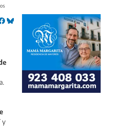
nos
de
a.
e
T y