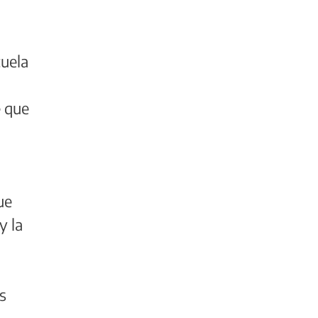
uela
e que
ue
y la
s