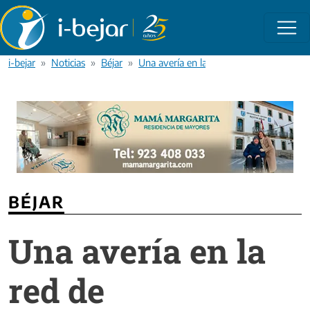
Pasar al contenido principal
i-bejar
Noticias
Béjar
Una avería en la red de suministro deja 
BÉJAR
Una avería en la
red de