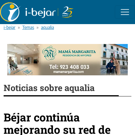
Pasar al contenido principal
i-bejar
Temas
aqualia
Noticias sobre aqualia
Béjar continúa
mejorando su red de