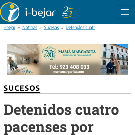
Pasar al contenido principal
i-bejar
Noticias
Sucesos
Detenidos cuatro pacenses por robos 
SUCESOS
Detenidos cuatro
pacenses por