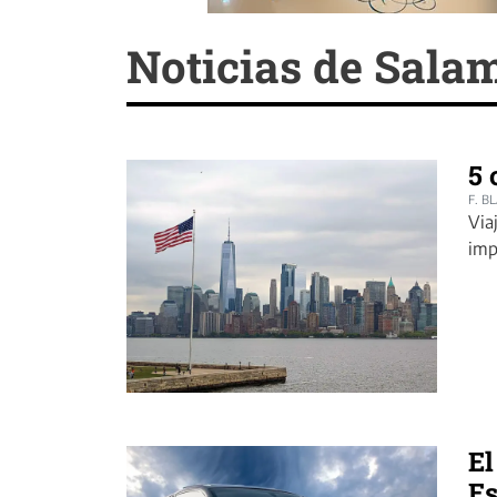
Noticias de Sala
5 
F. B
Via
imp
El
E