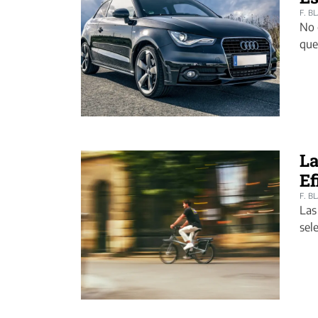
F. B
No 
que
La
Ef
F. B
Las
sel