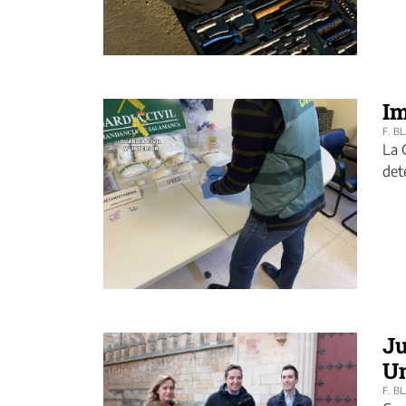
Im
F. B
La 
det
Ju
Un
F. B