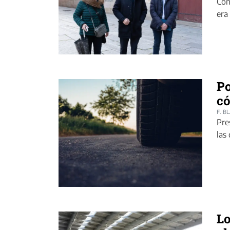
Con
era
Po
có
F. B
Pre
las
Lo