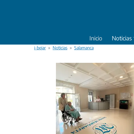
Pasar al contenido principal
Inicio
Noticias
i-bejar
Noticias
Salamanca