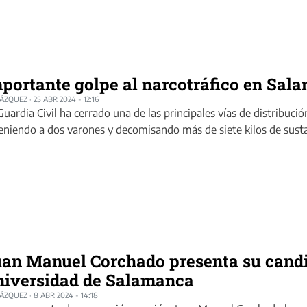
portante golpe al narcotráfico en Sal
LÁZQUEZ
·
25 ABR 2024 - 12:16
Guardia Civil ha cerrado una de las principales vías de distribuci
eniendo a dos varones y decomisando más de siete kilos de susta
an Manuel Corchado presenta su candid
iversidad de Salamanca
LÁZQUEZ
·
8 ABR 2024 - 14:18