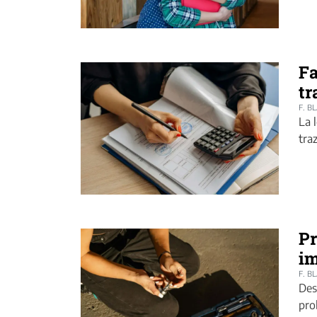
Fa
tr
F. B
La 
tra
Pr
im
F. B
Des
pro