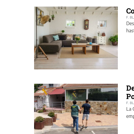
Co
F. B
Des
has
De
Po
F. B
La 
emp