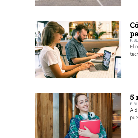
Có
p
F. B
El 
tec
5 
F. B
A d
pue