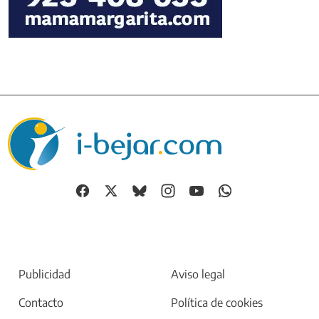
Devoción y festejos taurinos, unidos en una
conferencia celebrada en Béjar
El Plan Veo suma 2.331 solicitudes en Salamanca
en seis meses