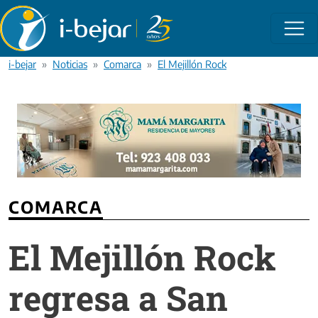
Pasar al contenido principal
i-bejar
Noticias
Comarca
El Mejillón Rock regresa a San Martín
COMARCA
El Mejillón Rock
regresa a San