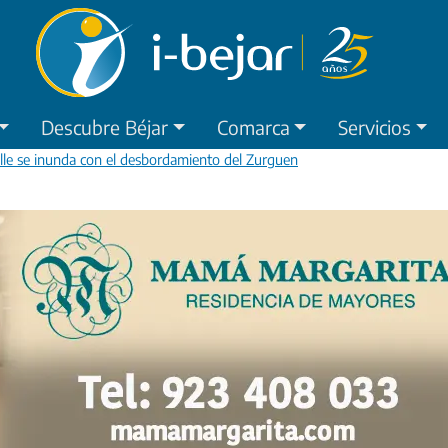
Descubre Béjar
Comarca
Servicios
ille se inunda con el desbordamiento del Zurguen