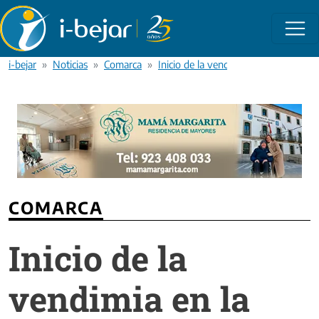
Pasar al contenido principal
i-bejar
Noticias
Comarca
Inicio de la vendimia en la Denomin
COMARCA
Inicio de la
vendimia en la