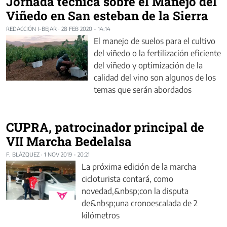
Jornada técnica sobre el Manejo del
Viñedo en San esteban de la Sierra
REDACCIÓN I-BEJAR
·
28 FEB 2020 - 14:14
El manejo de suelos para el cultivo
del viñedo o la fertilización eficiente
del viñedo y optimización de la
calidad del vino son algunos de los
temas que serán abordados
CUPRA, patrocinador principal de
VII Marcha Bedelalsa
F. BLÁZQUEZ
·
1 NOV 2019 - 20:21
La próxima edición de la marcha
cicloturista contará, como
novedad,&nbsp;con la disputa
de&nbsp;una cronoescalada de 2
kilómetros