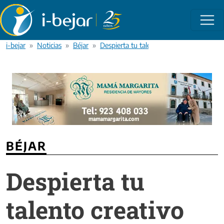
Pasar al contenido principal
i-bejar
Noticias
Béjar
Despierta tu talento creativo con el tall
BÉJAR
Despierta tu
talento creativo