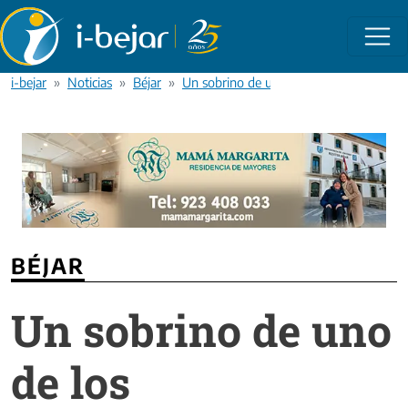
Pasar al contenido principal
i-bejar
Noticias
Béjar
Un sobrino de uno de los interventores
BÉJAR
Un sobrino de uno
de los