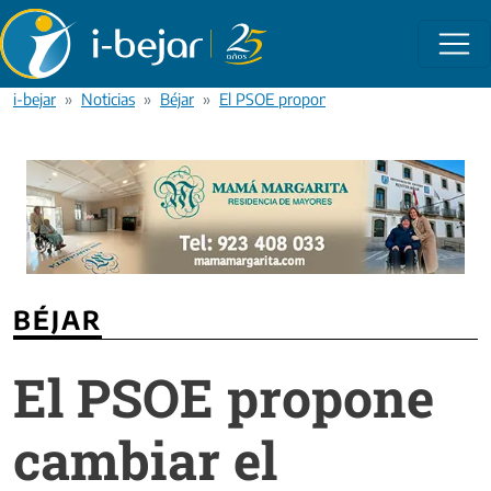
Pasar al contenido principal
i-bejar
Noticias
Béjar
El PSOE propone cambiar el nombre del 
BÉJAR
El PSOE propone
cambiar el