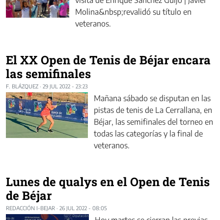
Molina&nbsp;revalidó su título en
veteranos.
El XX Open de Tenis de Béjar encara
las semifinales
F. BLÁZQUEZ
·
29 JUL 2022 - 23:23
Mañana sábado se disputan en las
pistas de tenis de La Cerrallana, en
Béjar, las semifinales del torneo en
todas las categorías y la final de
veteranos.
Lunes de qualys en el Open de Tenis
de Béjar
REDACCIÓN I-BEJAR
·
26 JUL 2022 - 08:05
Hoy martes se cierran las previas