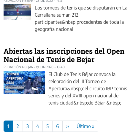
REDACCIÓN I-BEJAR
·
22 JUL 2020 - 14:31
Los torneos de tenis que se disputarán en La
Cerrallana suman 212
participantes&nbsp;procedentes de toda la
geografía nacional
Abiertas las inscripciones del Open
Nacional de Tenis de Bejar
REDACCIÓN I-BEJAR
·
19 JUN 2020 - 13:40
El Club de Tenis Béjar convoca la
celebración del III Torneo de
Apertura&nbsp;del circuito IBP tennis
series y del XVIII open nacional de
tenis ciudad&nbsp;de Béjar &nbsp;
Paginación
Siguiente página
Última página
1
2
3
4
5
6
››
Último »