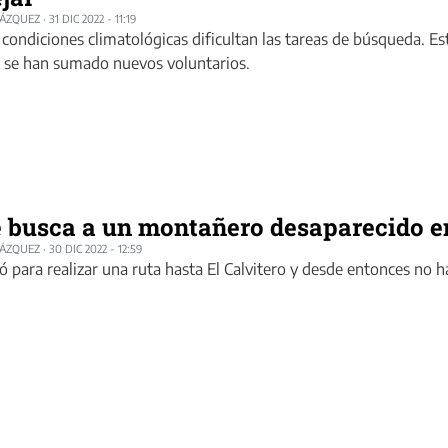
LÁZQUEZ
·
31 DIC 2022 - 11:19
 condiciones climatológicas dificultan las tareas de búsqueda. E
 se han sumado nuevos voluntarios.
 busca a un montañero desaparecido en 
LÁZQUEZ
·
30 DIC 2022 - 12:59
ió para realizar una ruta hasta El Calvitero y desde entonces no h