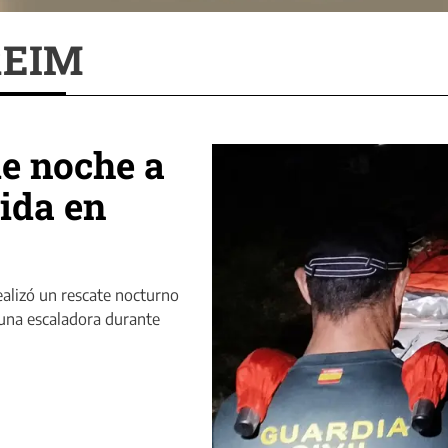
REIM
e noche a
ida en
ealizó un rescate nocturno
 una escaladora durante