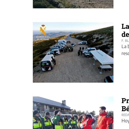
La
de
F. B
La 
res
Pr
Bé
REDA
Hoy