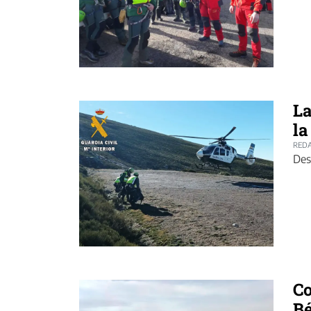
La
la
REDA
Des
Co
Bé