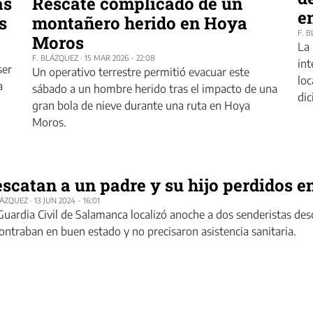
as
Rescate complicado de un
en
s
montañero herido en Hoya
F. 
Moros
La 
F. BLÁZQUEZ
·
15 MAR 2026 - 22:08
int
ser
Un operativo terrestre permitió evacuar este
loc
a
sábado a un hombre herido tras el impacto de una
dic
gran bola de nieve durante una ruta en Hoya
Moros.
scatan a un padre y su hijo perdidos en
LÁZQUEZ
·
13 JUN 2024 - 16:01
Guardia Civil de Salamanca localizó anoche a dos senderistas des
ontraban en buen estado y no precisaron asistencia sanitaria.