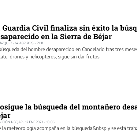
 Guardia Civil finaliza sin éxito la bú
saparecido en la Sierra de Béjar
LÁZQUEZ
·
14 ABR 2023 - 21:11
búsqueda del hombre desaparecido en Candelario tras tres meses
cate, drones y helicópteros, sigue sin dar frutos.
osigue la búsqueda del montañero desa
jar
CCIÓN I-BEJAR
·
12 ENE 2023 - 13:06
 la meteorología acompaña en la búsqueda&nbsp;y se está trabaj