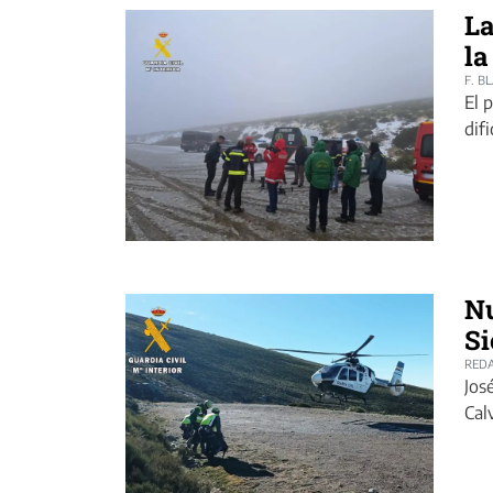
La
la
F. B
El 
dif
Nu
Si
REDA
Jos
Cal