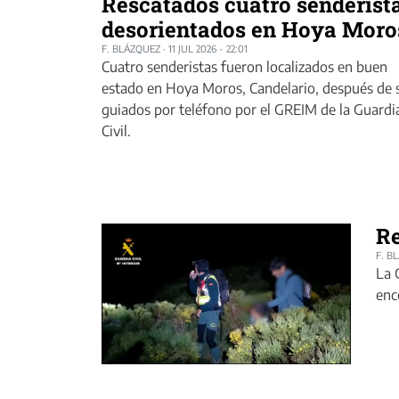
Rescatados cuatro senderist
desorientados en Hoya Moro
F. BLÁZQUEZ
·
11 JUL 2026 - 22:01
Cuatro senderistas fueron localizados en buen
estado en Hoya Moros, Candelario, después de 
guiados por teléfono por el GREIM de la Guardi
Civil.
Re
F. B
La 
enc