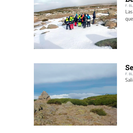
F. B
Las
que
Se
F. B
Sal