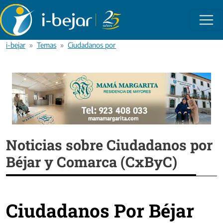
Pasar al contenido principal
i-bejar
Temas
Ciudadanos por Béjar y Comarca (CxByC)
Noticias sobre Ciudadanos por
Béjar y Comarca (CxByC)
Ciudadanos Por Béjar