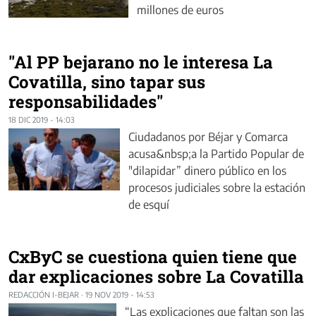
millones de euros
"Al PP bejarano no le interesa La
Covatilla, sino tapar sus
responsabilidades"
18 DIC 2019 - 14:03
Ciudadanos por Béjar y Comarca
acusa&nbsp;a la Partido Popular de
"dilapidar” dinero público en los
procesos judiciales sobre la estación
de esquí
CxByC se cuestiona quien tiene que
dar explicaciones sobre La Covatilla
REDACCIÓN I-BEJAR
·
19 NOV 2019 - 14:53
“Las explicaciones que faltan son las