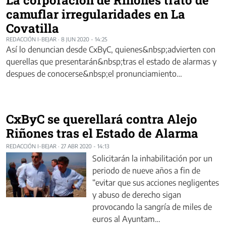
camuflar irregularidades en La
Covatilla
REDACCIÓN I-BEJAR
·
8 JUN 2020 - 14:25
Así lo denuncian desde CxByC, quienes&nbsp;advierten con
querellas que presentarán&nbsp;tras el estado de alarmas y
despues de conocerse&nbsp;el pronunciamiento…
CxByC se querellará contra Alejo
Riñones tras el Estado de Alarma
REDACCIÓN I-BEJAR
·
27 ABR 2020 - 14:13
Solicitarán la inhabilitación por un
periodo de nueve años a fin de
“evitar que sus acciones negligentes
y abuso de derecho sigan
provocando la sangría de miles de
euros al Ayuntam…