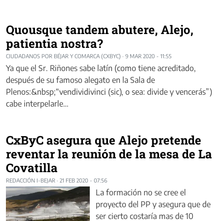
Quousque tandem abutere, Alejo,
patientia nostra?
CIUDADANOS POR BÉJAR Y COMARCA (CXBYC)
·
9 MAR 2020 - 11:55
Ya que el Sr. Riñones sabe latín (como tiene acreditado,
después de su famoso alegato en la Sala de
Plenos:&nbsp;“vendividivinci (sic), o sea: divide y vencerás”)
cabe interpelarle…
CxByC asegura que Alejo pretende
reventar la reunión de la mesa de La
Covatilla
REDACCIÓN I-BEJAR
·
21 FEB 2020 - 07:56
La formación no se cree el
proyecto del PP y asegura que de
ser cierto costaría mas de 10