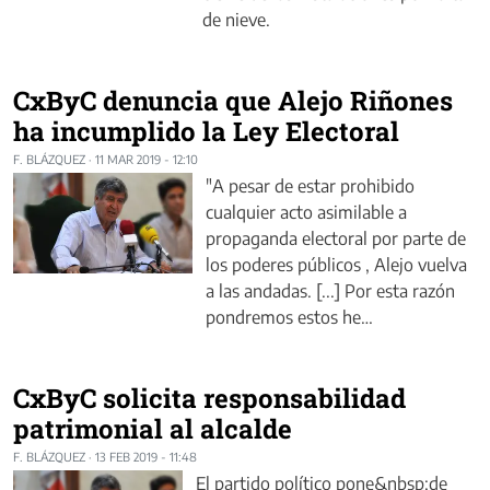
de nieve.
CxByC denuncia que Alejo Riñones
ha incumplido la Ley Electoral
F. BLÁZQUEZ
·
11 MAR 2019 - 12:10
"A pesar de estar prohibido
cualquier acto asimilable a
propaganda electoral por parte de
los poderes públicos , Alejo vuelva
a las andadas. [...] Por esta razón
pondremos estos he…
CxByC solicita responsabilidad
patrimonial al alcalde
F. BLÁZQUEZ
·
13 FEB 2019 - 11:48
El partido político pone&nbsp;de