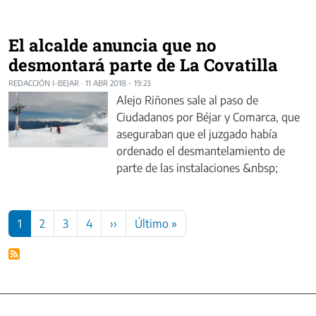
El alcalde anuncia que no
desmontará parte de La Covatilla
REDACCIÓN I-BEJAR
·
11 ABR 2018 - 19:23
Alejo Riñones sale al paso de
Ciudadanos por Béjar y Comarca, que
aseguraban que el juzgado había
ordenado el desmantelamiento de
parte de las instalaciones &nbsp;
Paginación
Siguiente página
Última página
1
2
3
4
››
Último »