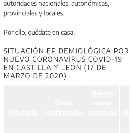
autoridades nacionales, autonómicas,
provinciales y locales.
Por ello, quédate en casa.
SITUACIÓN EPIDEMIOLÓGICA POR
NUEVO CORONAVIRUS COVID-19
EN CASTILLA Y LEÓN (17 DE
MARZO DE 2020)
Nuevos
Casos
casos
Provincia
confirmados
positivos
Alt