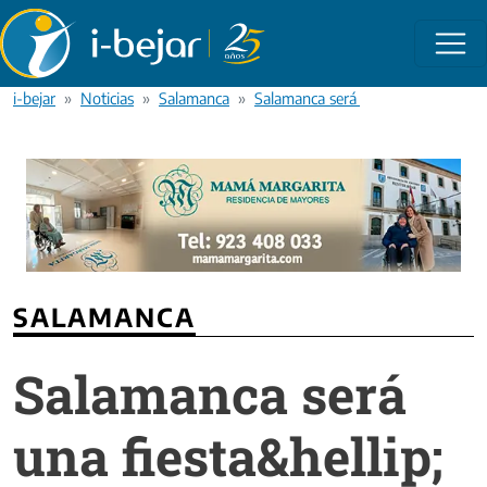
Pasar al contenido principal
i-bejar
Noticias
Salamanca
Salamanca será una fiesta&hellip;
SALAMANCA
Salamanca será
una fiesta&hellip;