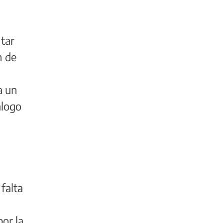
ntar
n de
a un
álogo
falta
or la