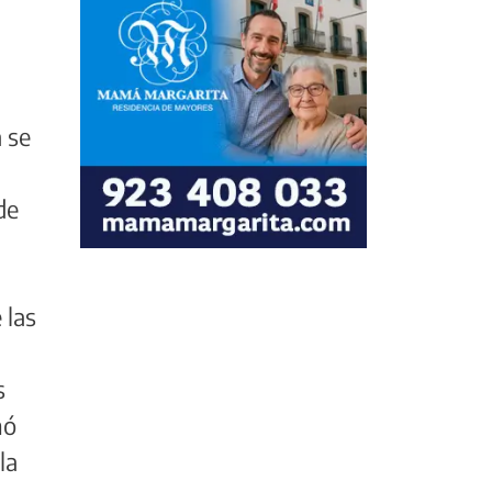
 se
de
 las
s
mó
la