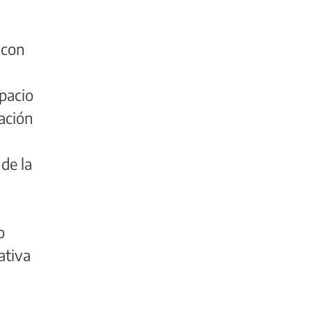
 con
spacio
ación
,
de la
o
ativa