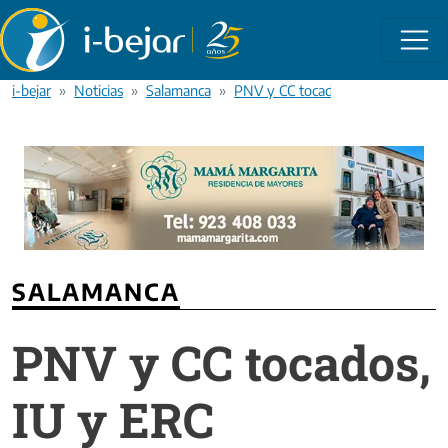
Pasar al contenido principal
i-bejar
Noticias
Salamanca
PNV y CC tocados, IU y ERC hund
SALAMANCA
PNV y CC tocados,
IU y ERC