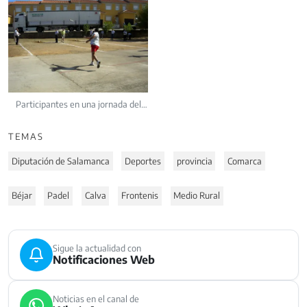
Participantes en una jornada del
Trofeo de Calva promovido por la
Diputación de Salamanca para
TEMAS
fomentar el deporte en los
municipios de la provincia
Diputación de Salamanca
Deportes
provincia
Comarca
Béjar
Padel
Calva
Frontenis
Medio Rural
Sigue la actualidad con
Notificaciones Web
Noticias en el canal de