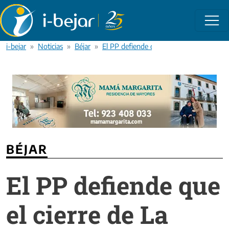
Pasar al contenido principal
i-bejar
Noticias
Béjar
El PP defiende que el cierre de La Covati
BÉJAR
El PP defiende que
el cierre de La