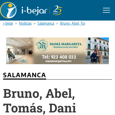
Pasar al contenido principal
i-bejar
Noticias
Salamanca
Bruno, Abel, Tomás, Dani López y
SALAMANCA
Bruno, Abel,
Tomás, Dani