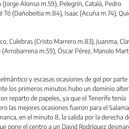
 (Jorge Alonso m.59), Pelegrín, Catalá, Pedro
é Tó (Dañobeitia m.84), Isaac (Acuña m.74), Qu
nco, Culebras (Cristo Marrero m.83), Juanma, Cla
me (Arrobarrena m.59), Óscar Pérez, Manolo Mart
Helmántico y escasas ocasiones de gol por parte
nte los primeros minutos hubo un dominio alte
con reparto de papeles, ya que el Tenerife tenía
ro las mejores ocasiones fueron para el Salam
anca, en el minuto 8, la salida por la derecha d
que pone el centro a un David Rodríguez desma