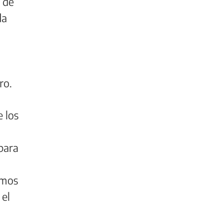
s de
da
ro.
e los
para
emos
 el