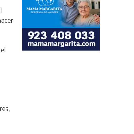
l
hacer
 el
res,