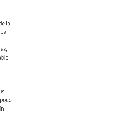
de la
 de
uez,
able
us
mpoco
in