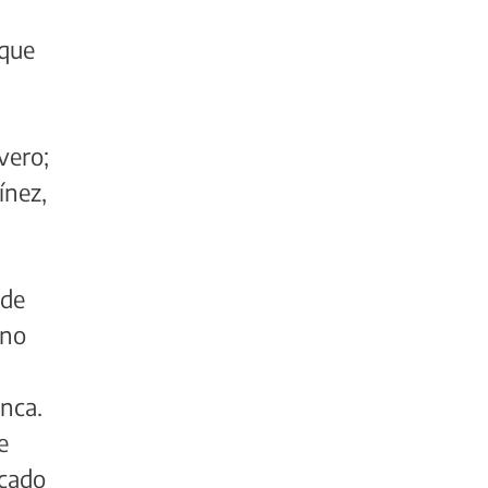
ique
vero;
ínez,
 de
rno
anca.
e
rcado