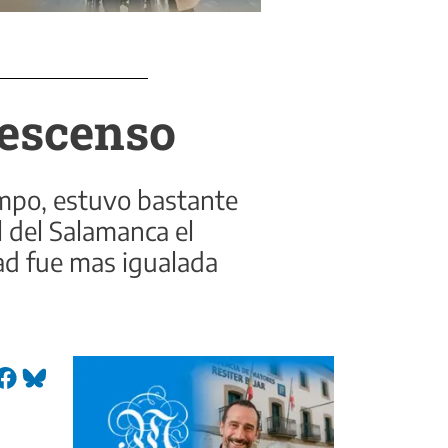
descenso
iempo, estuvo bastante
l del Salamanca el
tad fue mas igualada