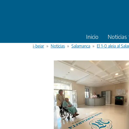
Pasar al contenido principal
Inicio
Noticias
i-bejar
Noticias
Salamanca
El 1-0 aleja al Sa